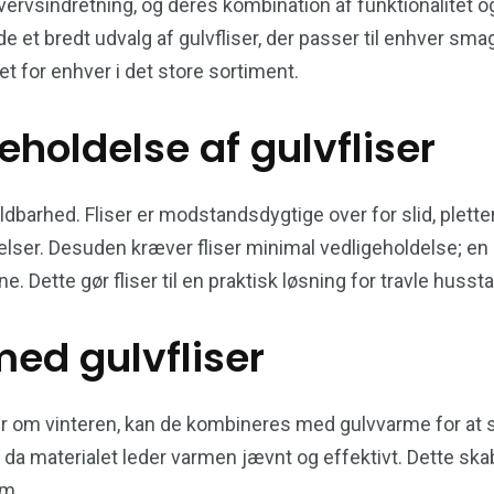
rhvervsindretning, og deres kombination af funktionalitet o
e et bredt udvalg af gulvfliser, der passer til enhver sm
get for enhver i det store sortiment.
holdelse af gulvfliser
oldbarhed. Fliser er modstandsdygtige over for slid, plette
elser. Desuden kræver fliser minimal vedligeholdelse; 
e. Dette gør fliser til en praktisk løsning for travle huss
med gulvfliser
ær om vinteren, kan de kombineres med gulvvarme for at 
da materialet leder varmen jævnt og effektivt. Dette skab
em.