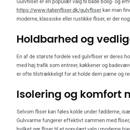
Gulvfliser er en populær valg til både bolig- og e
https://www.italienfliser.dk/gulvfliser
kan man find
moderne, klassiske eller rustikke fliser, er der no
Holdbarhed og vedlige
En af de største fordele ved gulvfliser er deres h
med høj trafik som entreer, køkkener og badevær
er ofte tilstrækkeligt for at holde dem pæne og ren
Isolering og komfort 
Selvom fliser kan føles kolde under fødderne, is
Gulvvarme fungerer effektivt sammen med fliser, 
hvilket gør fliser til et populært valg i moderne hj