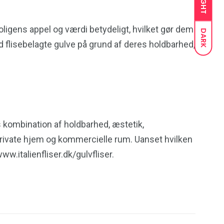
LIGHT
boligens appel og værdi betydeligt, hvilket gør dem
DARK
ed flisebelagte gulve på grund af deres holdbarhed,
es kombination af holdbarhed, æstetik,
 private hjem og kommercielle rum. Uanset hvilken
w.italienfliser.dk/gulvfliser.